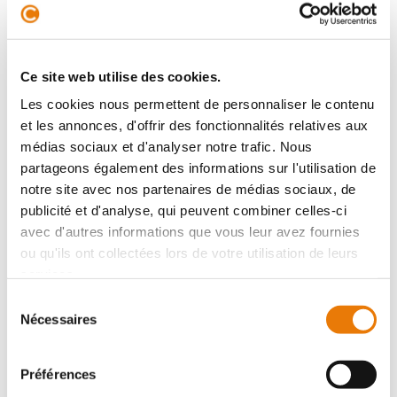
CARBON-BLANC
360 600 €
HT
CONSULTIMO vous propose sur le secteur de CARBON-
BLANC (rive droite bordelaise) à l'entrée de ville, un
Ce site web utilise des cookies.
plateau de bureaux à vendre d'une surface globale de
198 m². Ce plateau de b...
Les cookies nous permettent de personnaliser le contenu
et les annonces, d'offrir des fonctionnalités relatives aux
médias sociaux et d'analyser notre trafic. Nous
partageons également des informations sur l'utilisation de
Bureau
notre site avec nos partenaires de médias sociaux, de
Location - 65 m²
publicité et d'analyse, qui peuvent combiner celles-ci
avec d'autres informations que vous leur avez fournies
ou qu'ils ont collectées lors de votre utilisation de leurs
services.
Sélection
Nécessaires
du
consentement
CARBON-BLANC
1 050 €
HT/Mois
Préférences