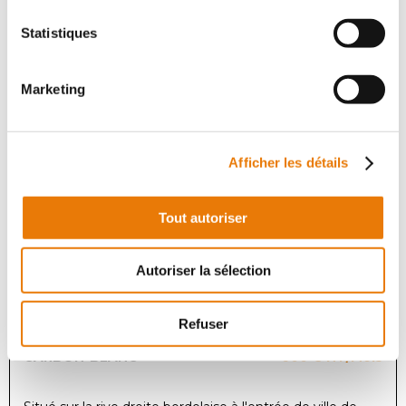
Situé sur la rive droite bordelaise à l'entrée de ville de
Statistiques
Carbon-Blanc, nous vous proposons un plateau de
bureaux à louer d'une surface globale de 65 m². Ces
bureaux se situent au...
Marketing
Bureau
Afficher les détails
Location - 33 m²
Tout autoriser
Autoriser la sélection
Refuser
CARBON-BLANC
600 €
HT/Mois