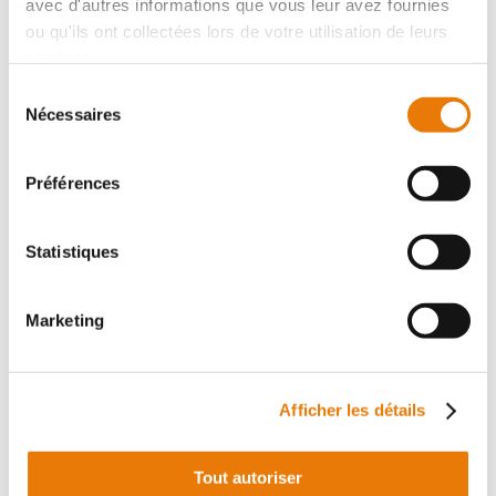
avec d'autres informations que vous leur avez fournies
ou qu'ils ont collectées lors de votre utilisation de leurs
services.
Sélection
Nécessaires
du
consentement
LOCATION DE BUREAUX TALENCE
1 250 €
HT/Mois
Préférences
Talence
Statistiques
Type : Bureau
Superficie : 75 m²
Marketing
5
Afficher les détails
Tout autoriser