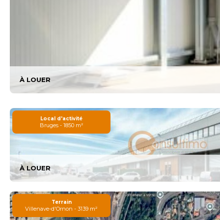
À LOUER
Local d'activité
Bruges - 1850 m²
À LOUER
Terrain
Villenave-d'Ornon - 3139 m²