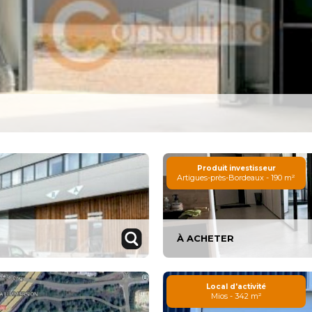
Produit investisseur
Artigues-près-Bordeaux - 190 m²
À ACHETER
Local d'activité
Mios - 342 m²