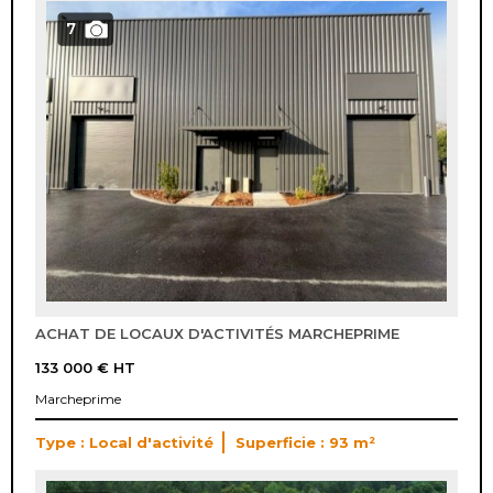
7
ACHAT DE LOCAUX D'ACTIVITÉS MARCHEPRIME
133 000 €
HT
Marcheprime
Type : Local d'activité
Superficie : 93 m²