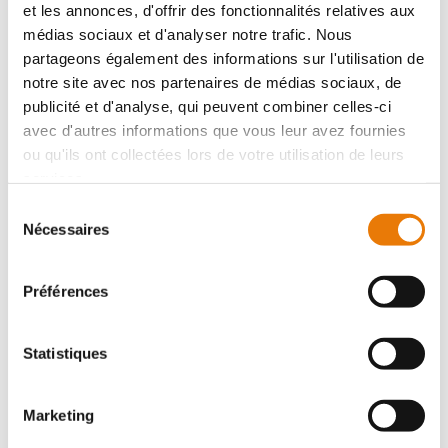
ACHAT DE LOCAUX D'ACTIVITÉS ARTIGUES-PRÈS-
et les annonces, d'offrir des fonctionnalités relatives aux
BORDEAUX
médias sociaux et d'analyser notre trafic. Nous
686 000 €
HT
partageons également des informations sur l'utilisation de
notre site avec nos partenaires de médias sociaux, de
Artigues-près-Bordeaux
publicité et d'analyse, qui peuvent combiner celles-ci
Type : Local d'activité
Superficie : 499 m²
avec d'autres informations que vous leur avez fournies
ou qu'ils ont collectées lors de votre utilisation de leurs
services.
2
Sélection
Nécessaires
du
consentement
Préférences
Statistiques
ACHAT DE LOCAUX D'ACTIVITÉS AMBARÈS-ET-
LAGRAVE
Marketing
650 000 €
HT