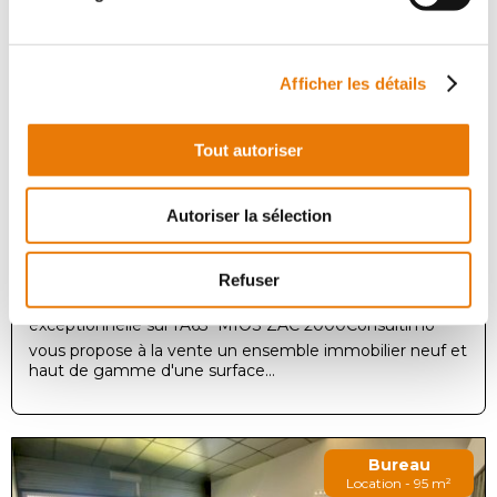
Achat - 1500 m²
Afficher les détails
Tout autoriser
Autoriser la sélection
BORDEAUX
5 600 000 €
HT
Refuser
À VENDRE  Ensemble immobilier avec visibilité
exceptionnelle sur l'A63  MIOS ZAC 2000Consultimo
vous propose à la vente un ensemble immobilier neuf et
haut de gamme d'une surface...
Bureau
Location - 95 m²