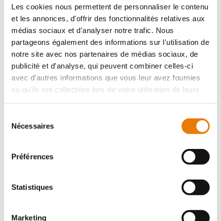
Les cookies nous permettent de personnaliser le contenu
Bureau
et les annonces, d'offrir des fonctionnalités relatives aux
Achat - 782 m²
médias sociaux et d'analyser notre trafic. Nous
partageons également des informations sur l'utilisation de
notre site avec nos partenaires de médias sociaux, de
publicité et d'analyse, qui peuvent combiner celles-ci
avec d'autres informations que vous leur avez fournies
ou qu'ils ont collectées lors de votre utilisation de leurs
services.
Sélection
BORDEAUX
2 800 000 €
HT
Nécessaires
du
consentement
À VENDRE MIOS ZAC 2000 à 20 minutes de la rocade
Bordelaise - Ensemble immobilier neuf avec visibilité
Préférences
exceptionnelle sur l'A63Consultimo vous propose à la
vente un ensemble immobi...
Statistiques
Marketing
Bureau