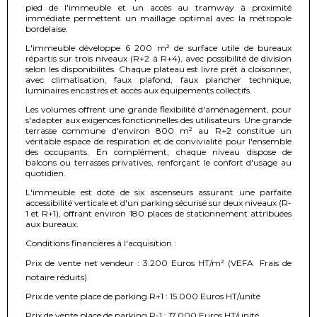
pied de l'immeuble et un accès au tramway à proximité
immédiate permettent un maillage optimal avec la métropole
bordelaise.
L'immeuble développe 6 200 m² de surface utile de bureaux
répartis sur trois niveaux (R+2 à R+4), avec possibilité de division
selon les disponibilités. Chaque plateau est livré prêt à cloisonner,
avec climatisation, faux plafond, faux plancher technique,
luminaires encastrés et accès aux équipements collectifs.
Les volumes offrent une grande flexibilité d'aménagement, pour
s'adapter aux exigences fonctionnelles des utilisateurs. Une grande
terrasse commune d'environ 800 m² au R+2 constitue un
véritable espace de respiration et de convivialité pour l'ensemble
des occupants. En complément, chaque niveau dispose de
balcons ou terrasses privatives, renforçant le confort d'usage au
quotidien.
L'immeuble est doté de six ascenseurs assurant une parfaite
accessibilité verticale et d'un parking sécurisé sur deux niveaux (R-
1 et R+1), offrant environ 180 places de stationnement attribuées
aux bureaux.
Conditions financières à l'acquisition :
Prix de vente net vendeur : 3.200 Euros HT/m² (VEFA  Frais de
notaire réduits)
Prix de vente place de parking R+1 : 15.000 Euros HT/unité
Prix de vente place de parking R-1 : 17.000 Euros HT/unité