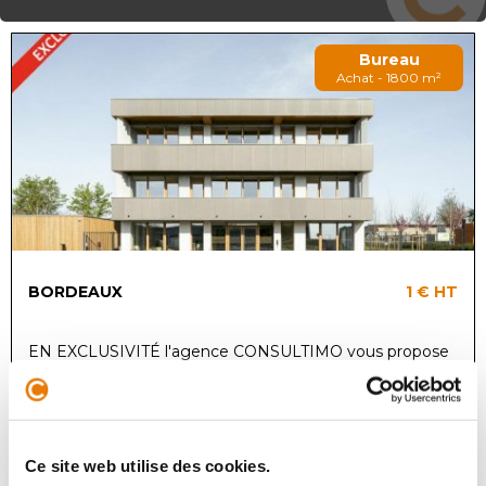
Bureau
Achat - 1800 m²
BORDEAUX
1 €
HT
EN EXCLUSIVITÉ l'agence CONSULTIMO vous propose
en VEFA (Vente en état futur d'achèvement) sur la
commune de Cenon et en bordure de rocade, un
immeuble de bureaux neuf en pleine pr...
Ce site web utilise des cookies.