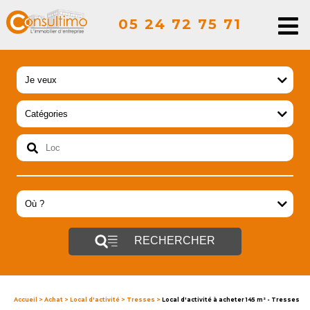
05 24 72 75 71
RECHERCHER
Accueil
>
Achat
>
Local d'activité
>
Tresses
>
Local d'activité à acheter 145 m² - Tresses