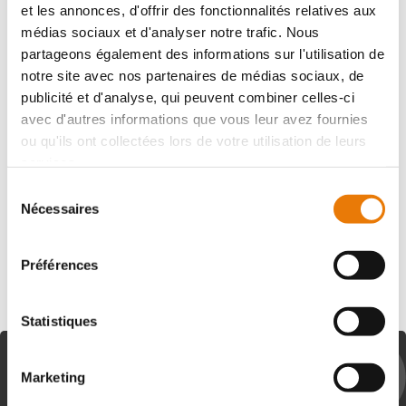
et les annonces, d'offrir des fonctionnalités relatives aux
médias sociaux et d'analyser notre trafic. Nous
partageons également des informations sur l'utilisation de
notre site avec nos partenaires de médias sociaux, de
publicité et d'analyse, qui peuvent combiner celles-ci
avec d'autres informations que vous leur avez fournies
TRESSES
382 000 €
HT
ou qu'ils ont collectées lors de votre utilisation de leurs
services.
Sortie 24 de la rocade de Bordeaux, au sein d'un
environnement tertiaire, Consultimo vous propose un
Sélection
local d'activités et de bureaux d'une surface de 295 m².
Nécessaires
du
Ce programme neuf avec...
consentement
Préférences
Statistiques
LES CLIENTS AYANT VU CETTE
ANNONCE ONT ÉGALEMENT
Marketing
CONSULTÉ CES BIENS