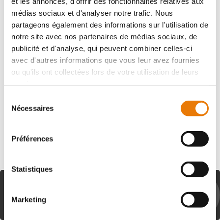
et les annonces, d'offrir des fonctionnalités relatives aux
médias sociaux et d'analyser notre trafic. Nous
partageons également des informations sur l'utilisation de
notre site avec nos partenaires de médias sociaux, de
publicité et d'analyse, qui peuvent combiner celles-ci
POITIERS
316 200 €
HT
avec d'autres informations que vous leur avez fournies
ou qu'ils ont collectées lors de votre utilisation de leurs
PROGRAMME NEUF - En plein coeur de la zone
services.
industrielle du Thalweg, situé sur la ville de POITIERS,
Sélection
Consultimo vous propose à la vente des locaux d'une
Nécessaires
superficie de 273 m² en PREM...
du
consentement
Préférences
Statistiques
LES CLIENTS AYANT VU CETTE
ANNONCE ONT ÉGALEMENT
Marketing
CONSULTÉ CES BIENS