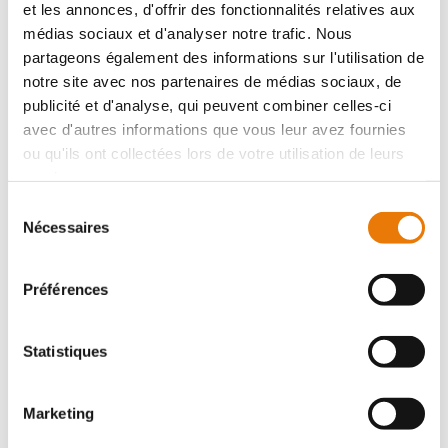
et les annonces, d'offrir des fonctionnalités relatives aux
médias sociaux et d'analyser notre trafic. Nous
partageons également des informations sur l'utilisation de
notre site avec nos partenaires de médias sociaux, de
publicité et d'analyse, qui peuvent combiner celles-ci
avec d'autres informations que vous leur avez fournies
ou qu'ils ont collectées lors de votre utilisation de leurs
SAINT-LOUBÈS
300 000 €
HT
services.
Sélection
Proche de la zone industriel de la rafette, à Saint Loubes,
Nécessaires
Consultimo vous propose à la vente plusieurs cellules à
du
usage de stockage et de bureaux. Les surfaces sont de
consentement
100 m² min...
Préférences
Statistiques
Local d'activité
Achat - 720 m²
Marketing