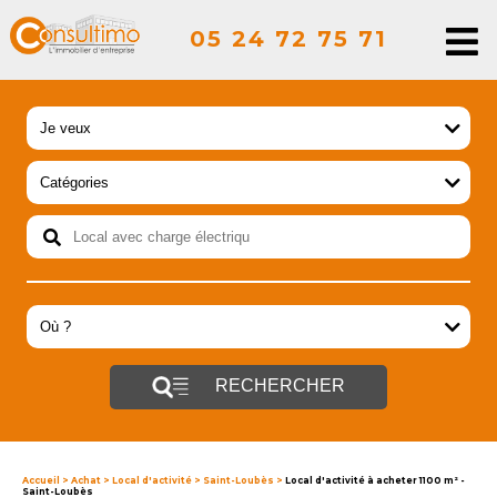
05 24 72 75 71
RECHERCHER
Accueil
>
Achat
>
Local d'activité
>
Saint-Loubès
>
Local d'activité à acheter 1100 m² -
Saint-Loubès