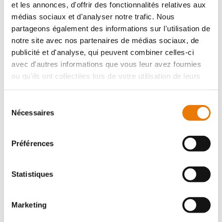
et les annonces, d'offrir des fonctionnalités relatives aux
médias sociaux et d'analyser notre trafic. Nous
partageons également des informations sur l'utilisation de
notre site avec nos partenaires de médias sociaux, de
publicité et d'analyse, qui peuvent combiner celles-ci
avec d'autres informations que vous leur avez fournies
ou qu'ils ont collectées lors de votre utilisation de leurs
LE TEICH
71 501 €
HT
services.
Sélection
Consultimo vous propose à la vente un local d'activités
Nécessaires
composé d'un RDC de 30,5 m² et d'un R+1 de 12 m² soit
du
une surface totale de 42,5 m².Ce local en VEFA (vente
consentement
en état futur d'...
Préférences
Statistiques
Local d'activité
Achat - 122 m²
Marketing