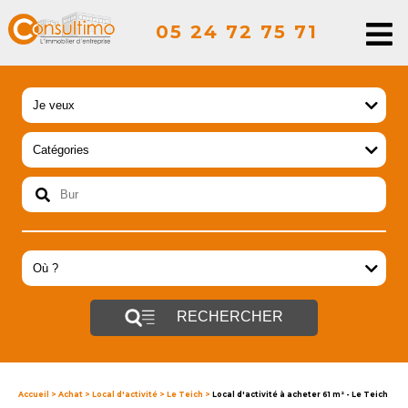
05 24 72 75 71
RECHERCHER
Accueil
>
Achat
>
Local d'activité
>
Le Teich
>
Local d'activité à acheter 61 m² - Le Teich