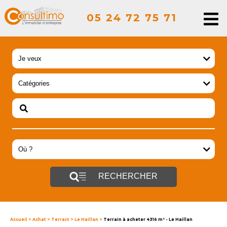
05 24 72 75 71
RECHERCHER
Accueil
>
Achat
>
Terrain
>
Le Haillan
>
Terrain à acheter 4316 m² - Le Haillan