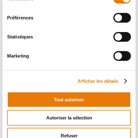
consentement
Appartement
Location - 30 m²
Préférences
Statistiques
Marketing
BORDEAUX
18 000 €
HT/Mois
Afficher les détails
Consultimo vous propose 3 chambres meublées
d'environ 30 m² chacune, dans le cadre d'un projet de
Tout autoriser
coliving. Chaque chambre dispose d'une salle de bain
individuelle, pour un confort...
Autoriser la sélection
Refuser