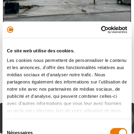
LE HAILLAN
4 446 €
HT/Mois
Le long de l'avenue de Magudas à Le Haillan,
Ce site web utilise des cookies.
Consultimo vous propose un terrain à usage industriel et
Les cookies nous permettent de personnaliser le contenu
de stockage, à la location, d'une surface de 2 808 m². Ce
terrain est stabilis...
et les annonces, d'offrir des fonctionnalités relatives aux
médias sociaux et d'analyser notre trafic. Nous
partageons également des informations sur l'utilisation de
notre site avec nos partenaires de médias sociaux, de
publicité et d'analyse, qui peuvent combiner celles-ci
avec d'autres informations que vous leur avez fournies
LES CLIENTS AYANT VU CETTE
ou qu'ils ont collectées lors de votre utilisation de leurs
ANNONCE ONT ÉGALEMENT
services.
CONSULTÉ CES BIENS
Sélection
Nécessaires
du