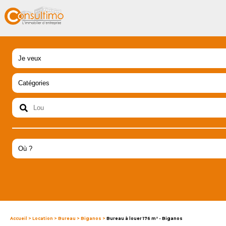
Accueil
>
Location
>
Bureau
>
Biganos
>
Bureau à louer 176 m² - Biganos