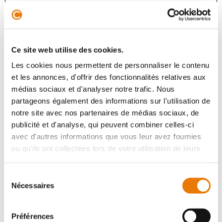
MÉRIGNAC
6 250 €
HT/Mois
L'agence CONSULTIMO vous propose à la location un
Ce site web utilise des cookies.
superbe plateau de bureaux neuf et aménagé (non
cloisonné) d'une surface de 500 m². Idéalement situé à
Les cookies nous permettent de personnaliser le contenu
Mérignac, à proximité imméd...
et les annonces, d'offrir des fonctionnalités relatives aux
médias sociaux et d'analyser notre trafic. Nous
partageons également des informations sur l'utilisation de
notre site avec nos partenaires de médias sociaux, de
Bureau
publicité et d'analyse, qui peuvent combiner celles-ci
Location - 220 m²
avec d'autres informations que vous leur avez fournies
ou qu'ils ont collectées lors de votre utilisation de leurs
services.
Sélection
Nécessaires
du
consentement
Préférences