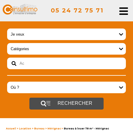
05 24 72 75 71
RECHERCHER
Accueil
>
Location
>
Bureau
>
Mérignac
>
Bureau à louer 78 m² - Mérignac