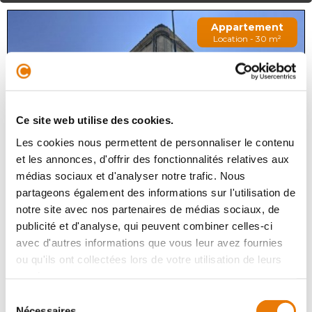
Appartement
Location - 30 m²
Ce site web utilise des cookies.
Les cookies nous permettent de personnaliser le contenu
et les annonces, d'offrir des fonctionnalités relatives aux
médias sociaux et d'analyser notre trafic. Nous
BORDEAUX
18 000 €
HT/Mois
partageons également des informations sur l'utilisation de
notre site avec nos partenaires de médias sociaux, de
Consultimo vous propose 3 chambres meublées
publicité et d'analyse, qui peuvent combiner celles-ci
d'environ 30 m² chacune, dans le cadre d'un projet de
coliving. Chaque chambre dispose d'une salle de bain
avec d'autres informations que vous leur avez fournies
individuelle, pour un confort...
ou qu'ils ont collectées lors de votre utilisation de leurs
services.
Sélection
Nécessaires