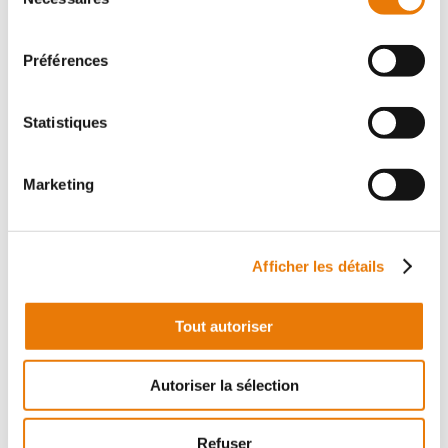
du
Local d'activité
consentement
Achat - 55 m²
Préférences
Statistiques
Marketing
LIBOURNE
125 000 €
HT
Afficher les détails
Un espace professionnel idéal pour les professions
libérales en pôle médical Découvrez ce local de 55 m²
parfaitement adapté à un cabinet médical ou
Tout autoriser
paramédical, alliant fonctionna...
Autoriser la sélection
Bureau
Refuser
Location - 266 m²