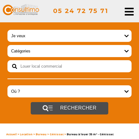
05 24 72 75 71
RECHERCHER
Accueil
>
Location
>
Bureau
>
Génissac
>
Bureau à louer 35 m² - Génissac