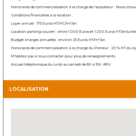
Honoraires de commercialisation à la charge de l'acquéreur : Nous consu
Conditions financières à la location :
Loyer annuel : 175 Euros HT/HC/m²/an
Location parking couvert : entre 1.000 Euros et 1.200 Euros HT/an/unit
Budget charges annuelles : environ 25 Euros HT/m²/an
Honoraires de commercialisation à la charge du Preneur : 20 % HT du l
N'hésitez pas à nous contacter pour plus de renseignements.
Accueil téléphonique du lundi au samedi de 8h à 19h. #RV
LOCALISATION