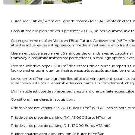
Bureaux divisibles / Première ligne de rocade / PESSAC  Vente en état 
Consultimo a le plaisir de vous présenter « OT », un nouvel immeuble tert
Ce programme neuf en Vente en l'État Futur d'Achèvement (VEFA) s'insc
attentes actuelles des entreprises comme des investisseurs, en offrant des 
Idéalement situé à seulement 5 minutes des grands axes autoroutiers (r
tramway à proximité immédiate permettent un maillage optimal avec l
L'immeuble développe 6 200 m² de surface utile de bureaux répartis sur tro
faux plancher technique, luminaires encastrés et accès aux équipements c
Les volumes offrent une grande flexibilité d'aménagement, pour s'adap
et de convivialité pour l'ensemble des occupants. En complément, chaque 
L'immeuble est doté de six ascenseurs assurant une parfaite accessibilité
Conditions financières à l'acquisition :
Prix de vente net vendeur : 3.200 Euros HT/m² (VEFA  Frais de notaire ré
Prix de vente place de parking R+1 : 15.000 Euros HT/unité
Prix de vente place de parking R-1 : 17.000 Euros HT/unité
Budget charges annuelles : environ 25 Euros HT/m²/an