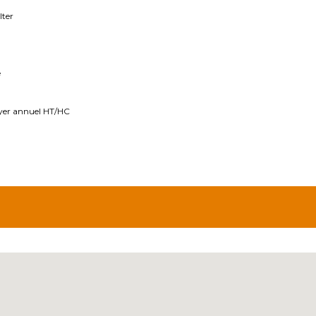
lter
é
oyer annuel HT/HC