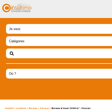
Accueil
>
Location
>
Bureau
>
Pessac
>
Bureau à louer 2068 m² - Pessac