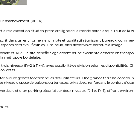
futur d'achèvement (VEFA)
iaire d'exception situé en première ligne de la rocade bordelaise, au cur de la
rit dans un environnement mixte et qualitatif réunissant bureaux, commerces
espaces de travail flexibles, lumineux, bien desservis et porteurs d'image.
ocade et A63), le site bénéficie également d'une excellente desserte en tran
a métropole bordelaise.
is niveaux (R+2 à R+4), avec possibilité de division selon les disponibilités. Ch
ollectifs.
ter aux exigences fonctionnelles des utilisateurs. Une grande terrasse commun
niveau dispose de balcons ou terrasses privatives, renforçant le confort d'usa
 verticale et d'un parking sécurisé sur deux niveaux (R-1 et R+1), offrant envir
duits)