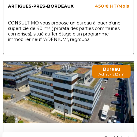
ARTIGUES-PRÈS-BORDEAUX
450 €
HT/Mois
CONSULTIMO vous propose un bureau à louer d'une
superficie de 40 m² ( prorata des parties communes
comprises), situé au 1er étage d'un programme
immobilier neuf "ADENIUM", regroupa...
Bureau
Achat - 212 m²
ARTIGUES-PRÈS-BORDEAUX
408 000 €
HT