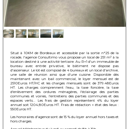
Situé à 10KM de Bordeaux et accessible par la sortie n°25 de la
rocade, l'agence Consultimo vous propose un local de 251 m² à la
location destiné à une activité tertiaire. Au R+1 d'un immeuble de
bureau avec entrée privative, le bâtiment ne dispose pas
d'ascenseur. Le lot est composé de 4 bureaux et un local d'archive,
une salle de réunion ainsi que d'une cuisine. Disponible dès
maintenant avec un bail commercial, le loyer mensuel est de
2510Euros HT/HC et les charges mensuels sont de 379.48Euros
HT. Les charges comprennent l'eau, la taxe foncière, la taxe
d'enlèvement des ordures ménagères, l'éclairage des parties
communes et voiries, l'entretiens des parties communes et des
espaces verts... Les frais de gestion représentent 4% du loyer
annuel soit 1204,80Euros HT. Frais de rédaction + état des lieux :
550Euros HT.
Les honoraires d'agence sont de 15 % du loyer annuel hors taxes et
hors charges.
Accueil téléphonique du lundi au samedi de 8h à 19h.