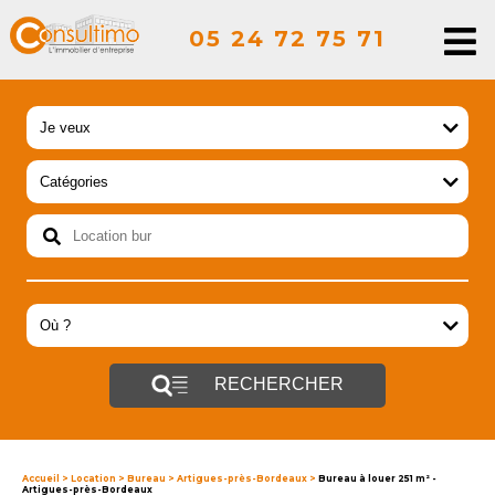
05 24 72 75 71
RECHERCHER
Accueil
>
Location
>
Bureau
>
Artigues-près-Bordeaux
>
Bureau à louer 251 m² -
Artigues-près-Bordeaux