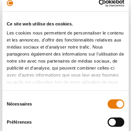
Situé au coeur de la rive droite bordelaise, à ARTIGUES
PRES BORDEAUX, ce plateau de bureaux s'inscrit au
Ce site web utilise des cookies.
troisième étage d'un immeuble tertiaire moderne et de
standing équipé d'un...
Les cookies nous permettent de personnaliser le contenu
et les annonces, d'offrir des fonctionnalités relatives aux
médias sociaux et d'analyser notre trafic. Nous
partageons également des informations sur l'utilisation de
Bureau
notre site avec nos partenaires de médias sociaux, de
Location - 30 m²
publicité et d'analyse, qui peuvent combiner celles-ci
avec d'autres informations que vous leur avez fournies
ou qu'ils ont collectées lors de votre utilisation de leurs
services.
Sélection
Nécessaires
du
consentement
ARTIGUES-PRÈS-BORDEAUX
651 €
HT/Mois
Préférences