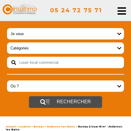
05 24 72 75 71
RECHERCHER
Accueil
>
Location
>
Bureau
>
Andernos-les-Bains
>
Bureau à louer 81 m² - Andernos-
les-Bains