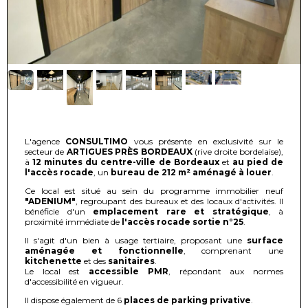
L'agence
CONSULTIMO
vous présente en exclusivité sur le
secteur de
ARTIGUES PRÈS BORDEAUX
(rive droite bordelaise),
à
12 minutes du centre-ville de Bordeaux
et
au pied de
l'accès rocade
, un
bureau de 212 m² aménagé à louer
.
Ce local est situé au sein du programme immobilier neuf
"ADENIUM"
, regroupant des bureaux et des locaux d'activités. Il
bénéficie d'un
emplacement rare et stratégique
, à
proximité immédiate de
l'accès rocade sortie n°25
.
Il s'agit d'un bien à usage tertiaire, proposant une
surface
aménagée et fonctionnelle
, comprenant une
kitchenette
et des
sanitaires
.
Le local est
accessible PMR
, répondant aux normes
d'accessibilité en vigueur.
Il dispose également de 6
places de parking privative
.