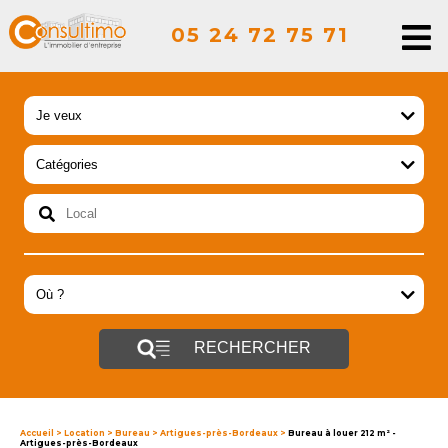
05 24 72 75 71
RECHERCHER
Accueil
>
Location
>
Bureau
>
Artigues-près-Bordeaux
>
Bureau à louer 212 m² -
Artigues-près-Bordeaux