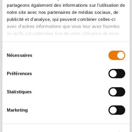
partageons également des informations sur l'utilisation de
notre site avec nos partenaires de médias sociaux, de
publicité et d'analyse, qui peuvent combiner celles-ci
avec d'autres informations que vous leur avez fournies
ARTIGUES-PRÈS-BORDEAUX
408 000 €
HT
ou qu'ils ont collectées lors de votre utilisation de leurs
services.
Situé au coeur de la rive droite bordelaise, à ARTIGUES
Sélection
PRES BORDEAUX, ce plateau de bureaux s'inscrit au
Nécessaires
du
troisième étage d'un immeuble tertiaire moderne et de
standing équipé d'un...
consentement
Préférences
Bureau
Statistiques
Location - 30 m²
Marketing