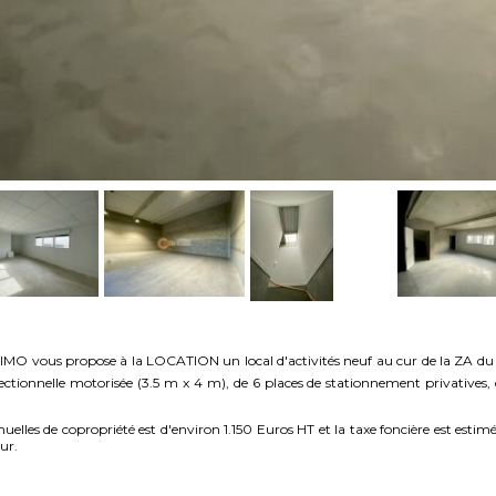
IMO vous propose à la LOCATION un local d'activités neuf au cur de la ZA du
onnelle motorisée (3.5 m x 4 m), de 6 places de stationnement privatives, d'
elles de copropriété est d'environ 1.150 Euros HT et la taxe foncière est esti
ur.