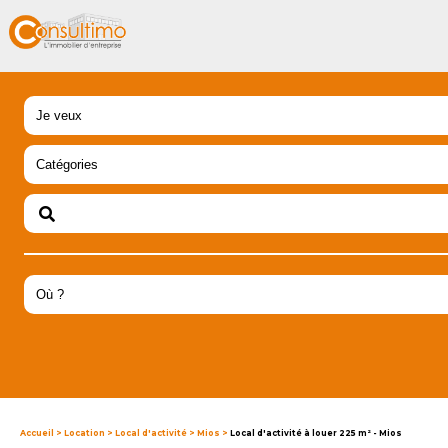
Accueil
>
Location
>
Local d'activité
>
Mios
>
Local d'activité à louer 225 m² - Mios