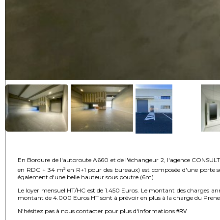
En Bordure de l'autoroute A660 et de l'échangeur 2, l'agence CONSULT
en RDC + 34 m² en R+1 pour des bureaux) est composée d'une porte secti
également d'une belle hauteur sous poutre (6m).
Le loyer mensuel HT/HC est de 1.450 Euros. Le montant des charges annu
montant de 4.000 Euros HT sont à prévoir en plus à la charge du Prene
N'hésitez pas à nous contacter pour plus d'informations
#RV