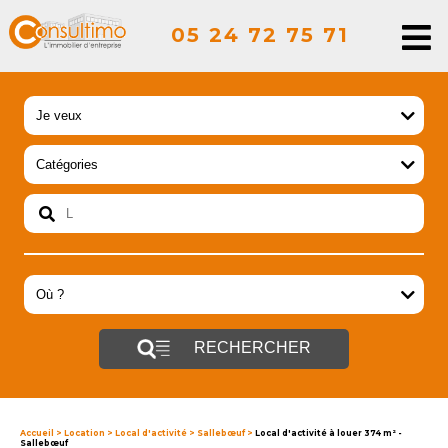
05 24 72 75 71
RECHERCHER
Accueil
>
Location
>
Local d'activité
>
Sallebœuf
>
Local d'activité à louer 374 m² -
Sallebœuf