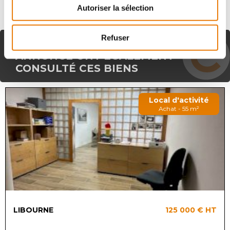
Autoriser la sélection
Refuser
LES CLIENTS AYANT VU CETTE
ANNONCE ONT ÉGALEMENT
CONSULTÉ CES BIENS
Local d'activité
Achat - 55 m²
LIBOURNE
125 000 €
HT