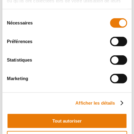
ou qu'ils ont collectées lors de votre utilisation de leurs
services.
Sélection
Local d'activité
Nécessaires
Location - 126 m²
du
consentement
Préférences
Statistiques
Marketing
SALLEBŒUF
1 103 €
HT/Mois
Sur la commune de Salleboeuf, Consultimo vous
Afficher les détails
propose à la location un local à usage de stockage et de
bureaux d'une surface de 126 m². Il dispose d'une très
bonne visibilité avec...
Tout autoriser