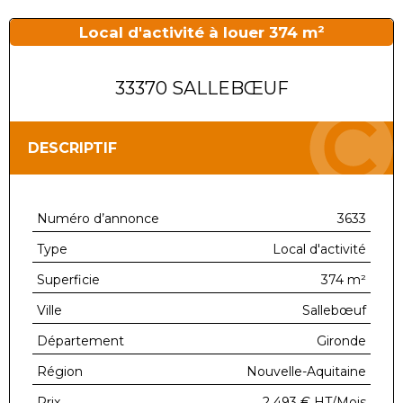
Local d'activité à louer 374 m²
33370 SALLEBŒUF
DESCRIPTIF
Numéro d’annonce
3633
Type
Local d'activité
Superficie
374 m²
Ville
Sallebœuf
Département
Gironde
Région
Nouvelle-Aquitaine
Prix
2 493 €
HT/Mois