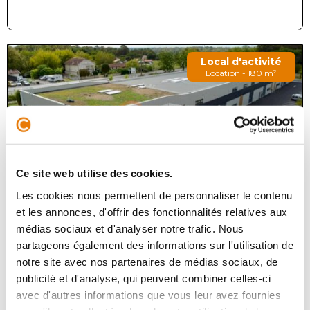
Local d'activité
Location - 180 m²
Ce site web utilise des cookies.
Les cookies nous permettent de personnaliser le contenu
SALLEBŒUF
1 350 €
HT/Mois
et les annonces, d'offrir des fonctionnalités relatives aux
médias sociaux et d'analyser notre trafic. Nous
partageons également des informations sur l'utilisation de
Situé sur la commune de Salleboeuf, à proximité
immédiate de la D936, l'agence Consultimo vous
notre site avec nos partenaires de médias sociaux, de
propose un local d'acitivtés et de bureaux à la location.
publicité et d'analyse, qui peuvent combiner celles-ci
La surface stockage est de...
avec d'autres informations que vous leur avez fournies