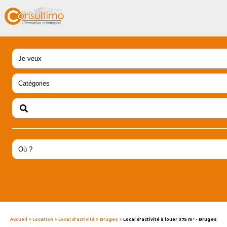
Accueil
>
Location
>
Local d'activité
>
Bruges
>
Local d'activité à louer 375 m² - Bruges