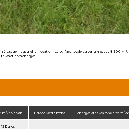
 à usage industriel, en location. La surface totale du terrain est de 8 600 m². P
taxes et hors charges.
r m²/ht/hc/an
Prix de vente ht/hc
charges et taxes foncières m²/a
12 Euros