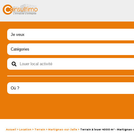
Accueil
>
Location
>
Terrain
>
Martignas-sur-Jalle
>
Terrain à louer 4000 m² - Martignas-