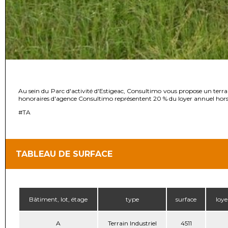
Au sein du Parc d'activité d'Estigeac, Consultimo vous propose un terrain
honoraires d'agence Consultimo représentent 20 % du loyer annuel hors 
#TA
TABLEAU DE SURFACE
Bâtiment, lot, étage
type
surface
loye
A
Terrain Industriel
4511