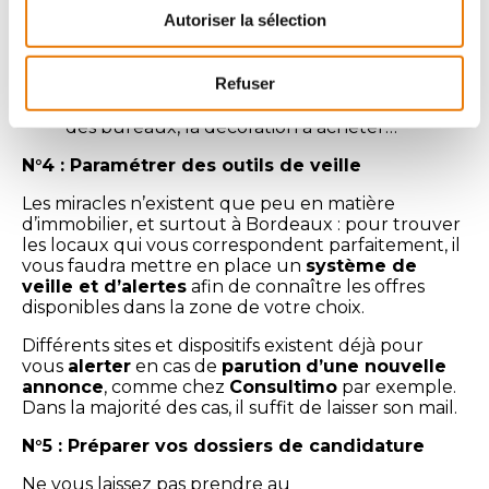
De recueillir leurs idées
sur leurs
Autoriser la sélection
éventuels
besoins
pour améliorer leur bien-
être et leurs performances au travail ;
Lorsque vous aurez trouvé un local, de les
Refuser
laisser se projeter et s’approprier les lieux, en
les consultant par exemple sur la disposition
des bureaux, la décoration à acheter…
N°4 : Paramétrer des outils de veille
Les miracles n’existent que peu en matière
d’immobilier, et surtout à Bordeaux : pour trouver
les locaux qui vous correspondent parfaitement, il
vous faudra mettre en place un
système de
veille et d’alertes
afin de connaître les offres
disponibles dans la zone de votre choix.
Différents sites et dispositifs existent déjà pour
vous
alerter
en cas de
parution
d’une nouvelle
annonce
, comme chez
Consultimo
par exemple.
Dans la majorité des cas, il suffit de laisser son mail.
N°5 : Préparer vos dossiers de candidature
Ne vous laissez pas prendre au