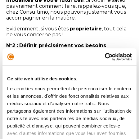
modalités de votre futur bail
. Si vous ne savez
pas vraiment comment faire, rappelez-vous que,
chez Consultimo, nous pouvons justement vous
accompagner en la matière.
Évidemment, si vous êtes
propriétaire
, tout cela
ne vous concerne pas !
N°2 :
Définir précisément vos besoins
Une
étape absolument indispensable
avant de
se lancer dans la recherche d’un local.
Il est ainsi important de définir deux choses :
Ce site web utilise des cookies.
Un
budget
qui comprendra notamment le
Les cookies nous permettent de personnaliser le contenu
loyer, les charges dues au local, les frais du
déménagement, les honoraires d’agence…
et les annonces, d'offrir des fonctionnalités relatives aux
Un
cahier des charges
où vous listerez de
médias sociaux et d'analyser notre trafic. Nous
façon exhaustive les différents critères et
partageons également des informations sur l'utilisation de
caractéristiques de vos futurs bureaux : dans
notre site avec nos partenaires de médias sociaux, de
quel secteur ? Combien de m² ? Avec
parking ? Etc.
publicité et d'analyse, qui peuvent combiner celles-ci
avec d'autres informations que vous leur avez fournies
Chez Consultimo, nous tâchons d’identifier les