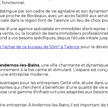
 fonctionnel.
 distingue par son cadre de vie agréable et son dynamism
ique proche de Bordeaux, avec un accès facilité aux servic
ale dans la région font de Talence un lieu de choix pou
tise d'une agence spécialisée en immobilier d'entreprise
, la vente, ou la location de biens immobiliers professio
à vos besoins spécifiques, depuis l'étude initiale jusqu'
re l'achat de ce bureau de 50m² à Talence
pour le dével
Andernos-les-Bains
, une ville charmante et dynamique.
nement à la fois calme et stimulant. L'espace est conçu 
r une entreprise moderne.
ntages pour les entreprises. Cette ville, située dans un
prises qui cherchent à bénéficier d'une qualité de vie
ropose une gamme d'infrastructures adaptées aux besoin
tre entreprise. À Andernos-les-Bains, il est important de 