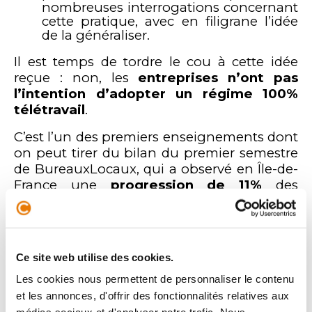
nombreuses interrogations concernant
cette pratique, avec en filigrane l’idée
de la généraliser.
Il est temps de tordre le cou à cette idée
reçue : non, les
entreprises n’ont pas
l’intention d’adopter un régime 100%
télétravail
.
C’est l’un des premiers enseignements dont
on peut tirer du bilan du premier semestre
de BureauxLocaux, qui a observé en Île-de-
France une
progression de 11%
des
recherches de locaux au cours des 6
premiers mois 2021. La demande locative
est demeurée stable… mais pas
l’achat
, qui
progresse de
47%
à Paris !
Ce site web utilise des cookies.
Autre point capital : la surface recherchée a
Les cookies nous permettent de personnaliser le contenu
même
augmenté
, passant de 155m² en
et les annonces, d'offrir des fonctionnalités relatives aux
2019 à 174m² au premier semestre 2021.