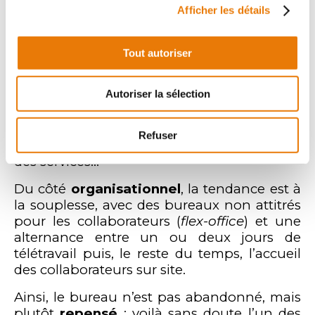
professionnels, il n’en va pas forcément de
Afficher les détails
même pour la
disposition et
l’aménagement des locaux recherchés
.
Tout autoriser
Se dégage ainsi l’idée que venir au travail
doit maintenant être
vecteur de valeur
Autoriser la sélection
ajoutée
: bâtiments avec un certain cachet,
importance des aménagements, création
d’espaces de convivialité, présence de
Refuser
commerces & transports à proximité, qualité
des services…
Du côté
organisationnel
, la tendance est à
la souplesse, avec des bureaux non attitrés
pour les collaborateurs (
flex-office
) et une
alternance entre un ou deux jours de
télétravail puis, le reste du temps, l’accueil
des collaborateurs sur site.
Ainsi, le bureau n’est pas abandonné, mais
plutôt
repensé
: voilà sans doute l’un des