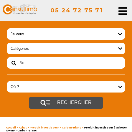
05 24 72 75 71
RECHERCHER
Accueil
>
Achat
>
Produit investisseur
>
Carbon-Blanc
>
Produit investisseur à acheter
104 m² - Carbon-Blanc