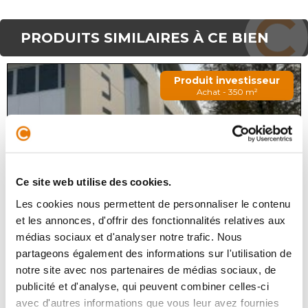
PRODUITS SIMILAIRES À CE BIEN
Produit investisseur
Achat - 350 m²
Ce site web utilise des cookies.
Les cookies nous permettent de personnaliser le contenu
et les annonces, d'offrir des fonctionnalités relatives aux
CARBON-BLANC
660 000 €
HT
médias sociaux et d'analyser notre trafic. Nous
partageons également des informations sur l'utilisation de
L'agence CONSULTIMO vous propose en exclusivité à
notre site avec nos partenaires de médias sociaux, de
l'entrée de ville de CARBON-BLANC (rive droite
publicité et d'analyse, qui peuvent combiner celles-ci
bordelaise), en première ligne de l'avenue de Bordeaux,
un local commercial neuf d'...
avec d'autres informations que vous leur avez fournies