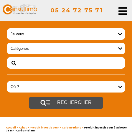
05 24 72 75 71
RECHERCHER
Accueil
>
Achat
>
Produit investisseur
>
Carbon-Blanc
>
Produit investisseur à acheter
78 m² - Carbon-Blanc