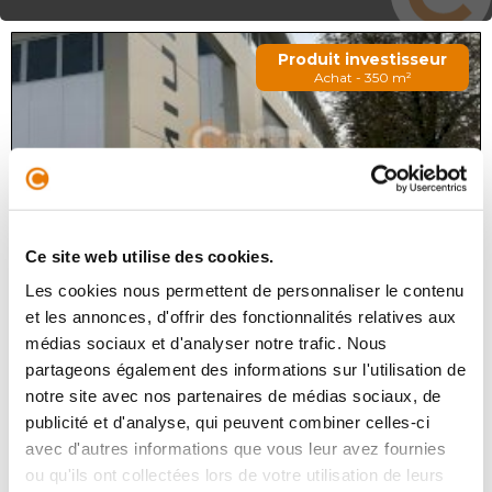
Produit investisseur
Achat - 350 m²
Ce site web utilise des cookies.
Les cookies nous permettent de personnaliser le contenu
CARBON-BLANC
660 000 €
HT
et les annonces, d'offrir des fonctionnalités relatives aux
médias sociaux et d'analyser notre trafic. Nous
L'agence CONSULTIMO vous propose en exclusivité à
partageons également des informations sur l'utilisation de
l'entrée de ville de CARBON-BLANC (rive droite
bordelaise), en première ligne de l'avenue de Bordeaux,
notre site avec nos partenaires de médias sociaux, de
un local commercial neuf d'...
publicité et d'analyse, qui peuvent combiner celles-ci
avec d'autres informations que vous leur avez fournies
ou qu'ils ont collectées lors de votre utilisation de leurs