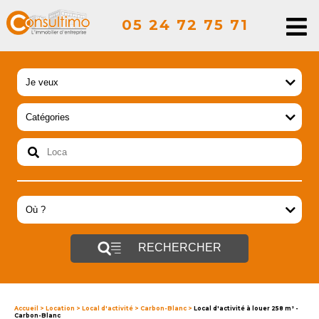
05 24 72 75 71
RECHERCHER
Accueil
>
Location
>
Local d'activité
>
Carbon-Blanc
>
Local d'activité à louer 258 m² -
Carbon-Blanc