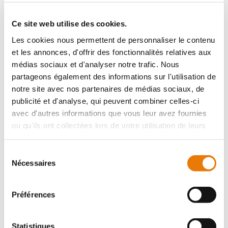
à usage d'activités et de bureaux. La cellule se compose
de 150 m² en r...
Ce site web utilise des cookies.
Les cookies nous permettent de personnaliser le contenu
et les annonces, d'offrir des fonctionnalités relatives aux
médias sociaux et d'analyser notre trafic. Nous
Local d'activité
Achat - 150 m²
partageons également des informations sur l'utilisation de
notre site avec nos partenaires de médias sociaux, de
publicité et d'analyse, qui peuvent combiner celles-ci
avec d'autres informations que vous leur avez fournies
ou qu'ils ont collectées lors de votre utilisation de leurs
services.
Sélection
Nécessaires
du
CARBON-BLANC
230 000 €
HT
consentement
Préférences
Au coeur de la zone d'activités La Mouline à Carbon
Blanc, Consultimo vous propose à la vente une cellule à
usage d'activités et de bureaux. La cellule se compose
Statistiques