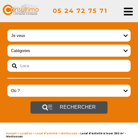
05 24 72 75 71
RECHERCHER
Accueil
>
Location
>
Local d'activité
>
Montussan
>
Local d'activité à louer 350 m² -
Montussan