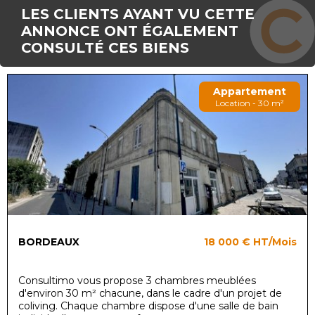
LES CLIENTS AYANT VU CETTE
ANNONCE ONT ÉGALEMENT
CONSULTÉ CES BIENS
Appartement
Location - 30 m²
BORDEAUX
18 000 €
HT/Mois
Consultimo vous propose 3 chambres meublées
d'environ 30 m² chacune, dans le cadre d'un projet de
coliving. Chaque chambre dispose d'une salle de bain