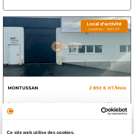
Local d'activité
Location - 360 m²
MONTUSSAN
2 850 €
HT/Mois
Sur la commune de Montussan, au bord de la N89, ce
local dispose d'une très bonne visibilité. L'agence
Consultimo vous propose à la location cette cellule à
usage d'activités en re...
Ce site web utilise des cookies.