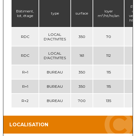
Pri
Bâtiment,
loyer
de
type
surface
lot, étage
m²/ht/hc/an
ven
ht/
LOCAL
RDC
350
70
D'ACTIVITES
LOCAL
RDC
161
112
D'ACTIVITES
R+1
BUREAU
350
115
R+1
BUREAU
350
115
R+2
BUREAU
700
135
LOCALISATION