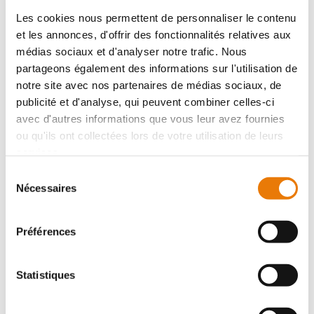
Les cookies nous permettent de personnaliser le contenu
et les annonces, d'offrir des fonctionnalités relatives aux
Local d'activité
Achat - 400 m²
médias sociaux et d'analyser notre trafic. Nous
partageons également des informations sur l'utilisation de
notre site avec nos partenaires de médias sociaux, de
publicité et d'analyse, qui peuvent combiner celles-ci
avec d'autres informations que vous leur avez fournies
ou qu'ils ont collectées lors de votre utilisation de leurs
services.
Sélection
MONTUSSAN
700 000 €
HT
Nécessaires
du
consentement
Visible depuis la N 89, situé sur la commune de
Préférences
Montussan, Consultimo vous propose à la vente un local
d'activités et de bureaux neuf à 700 000 Euros Hors
Taxes et hors droit. Le l...
Statistiques