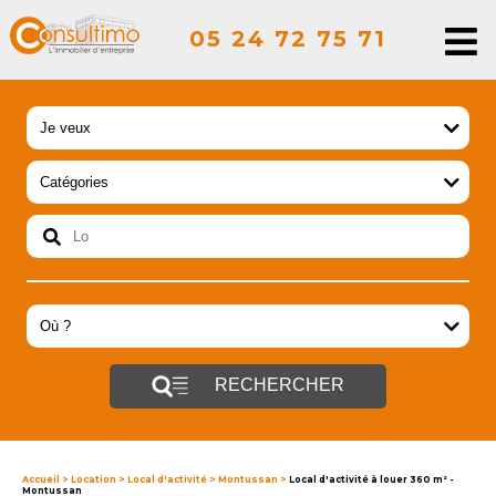
05 24 72 75 71
RECHERCHER
Accueil
>
Location
>
Local d'activité
>
Montussan
>
Local d'activité à louer 360 m² -
Montussan