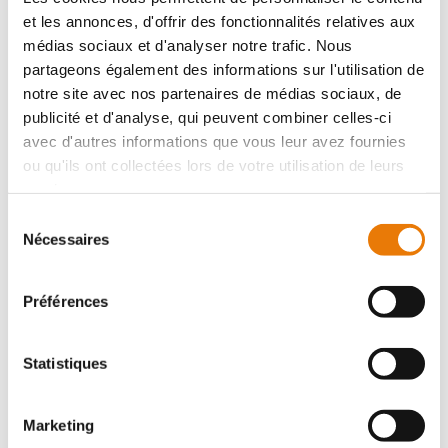
et les annonces, d'offrir des fonctionnalités relatives aux
médias sociaux et d'analyser notre trafic. Nous
partageons également des informations sur l'utilisation de
notre site avec nos partenaires de médias sociaux, de
publicité et d'analyse, qui peuvent combiner celles-ci
avec d'autres informations que vous leur avez fournies
ou qu'ils ont collectées lors de votre utilisation de leurs
MONTUSSAN
2 500 €
HT/Mois
services.
Sélection
Visible depuis la N 89, situé sur la commune de
Nécessaires
du
Montussan, Consultimo vous propose à la location un
consentement
local d'activités à 2 500 Euros par mois Hors Taxes et
hors charges. Le montant...
Préférences
Statistiques
Local d'activité
Location - 2100 m²
Marketing