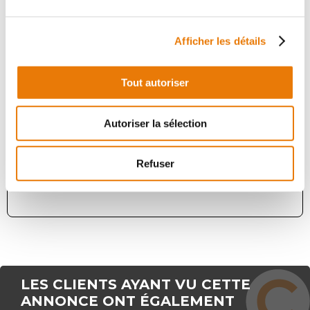
Afficher les détails
Tout autoriser
MONTUSSAN
12 250 €
HT/Mois
Autoriser la sélection
Situé proche de la N89, sortie n°4 à Montussan,
Consultimo vous propose plusieurs surfaces à usage de
Refuser
stockage et de bureaux à la location au sein d'un
immeuble neuf. Les surfaces...
LES CLIENTS AYANT VU CETTE
ANNONCE ONT ÉGALEMENT