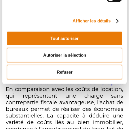
ainsi à alléger la charge fiscale globale de
l'entreprise.
Afficher les détails
Impact sur la Rentabilité de
Tout autoriser
l'Investissement
Autoriser la sélection
Au fil des années, l'ensemble de ces
déductions fiscales peut avoir un impact
Refuser
significatif sur la rentabilité de
l'investissement dans des bureaux propres
.
En comparaison avec les coûts de location,
qui représentent une charge sans
contrepartie fiscale avantageuse, l'achat de
bureaux permet de réaliser des économies
substantielles. La capacité à déduire une
variété de coûts liés au bien immobilier,
combinée à l'amortissement du bien, fait de