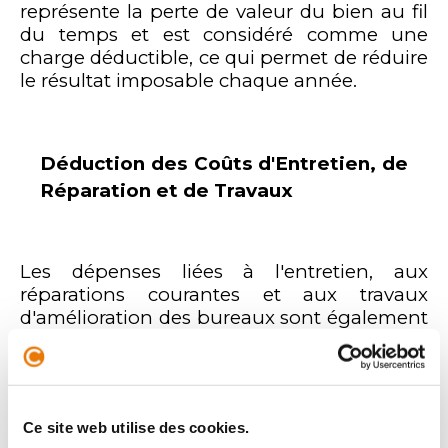
représente la perte de valeur du bien au fil
du temps et est considéré comme une
charge déductible, ce qui permet de réduire
le résultat imposable chaque année.
Déduction des Coûts d'Entretien, de
Réparation et de Travaux
Les dépenses liées à l'entretien, aux
réparations courantes et aux travaux
d'amélioration des bureaux sont également
déductibles du résultat fiscal de l'entreprise.
Cela comprend les coûts liés à la
maintenance régulière, les réparations pour
usure ou les travaux visant à améliorer
Ce site web utilise des cookies.
l'efficacité énergétique des locaux, par