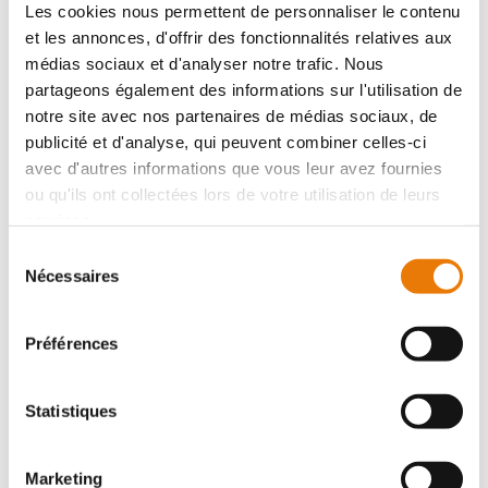
exemple. Ces déductions contribuent à
Les cookies nous permettent de personnaliser le contenu
diminuer le coût net de détention du bien
et les annonces, d'offrir des fonctionnalités relatives aux
sur le long terme.
médias sociaux et d'analyser notre trafic. Nous
partageons également des informations sur l'utilisation de
notre site avec nos partenaires de médias sociaux, de
publicité et d'analyse, qui peuvent combiner celles-ci
Déduction des Intérêts d'Emprunt et
avec d'autres informations que vous leur avez fournies
des Coûts d'Assurance
ou qu'ils ont collectées lors de votre utilisation de leurs
services.
Sélection
Les intérêts d'emprunt relatifs au
Nécessaires
du
financement de l'achat des bureaux
consentement
constituent une charge financière
déductible du résultat imposable de
Préférences
l'entreprise. Cette déduction permet de
réduire le coût réel du crédit. De même, les
Statistiques
primes d'assurance liées aux locaux
(assurance propriétaire non occupant, par
exemple) sont déductibles, contribuant
Marketing