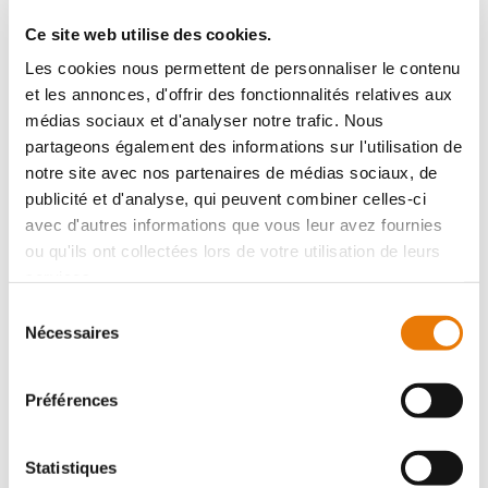
la fiabilité et la durabilité des sources de revenus,
et de comprendre les dynamiques du marché
Ce site web utilise des cookies.
local. L'analyse des contrats de location existants
Les cookies nous permettent de personnaliser le contenu
révèle la stabilité et la durée des engagements
locatifs, offrant une vision claire de la rentabilité à
et les annonces, d'offrir des fonctionnalités relatives aux
court et à long terme.
médias sociaux et d'analyser notre trafic. Nous
partageons également des informations sur l'utilisation de
Les investisseurs doivent également anticiper les
notre site avec nos partenaires de médias sociaux, de
changements
potentiels dans la
réglementation
locale
et les tendances économiques qui
publicité et d'analyse, qui peuvent combiner celles-ci
pourraient impacter l'immobilier d'entreprise.
avec d'autres informations que vous leur avez fournies
Comprendre comment des facteurs externes tels
ou qu'ils ont collectées lors de votre utilisation de leurs
que les développements urbains, les
changements politiques ou les crises économiques
services.
peuvent affecter la propriété est essentiel.
Sélection
Nécessaires
Enfin, l'évaluation doit prendre en compte les
du
coûts potentiels non immédiats
, comme
consentement
l'entretien futur, les améliorations nécessaires, et
les coûts opérationnels. Une compréhension claire
Préférences
de ces aspects permet aux investisseurs de réaliser
des prévisions financières précises et de prendre
des décisions d'investissement éclairées.
Statistiques