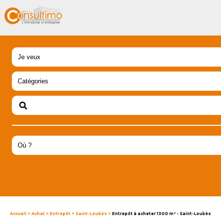
Accueil
>
Achat
>
Entrepôt
>
Saint-Loubès
>
Entrepôt à acheter 1300 m² - Saint-Loubès