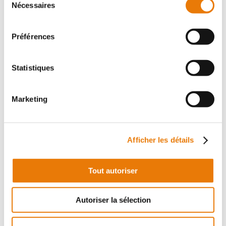
Nécessaires
du
consentement
Préférences
Statistiques
IZON
420 000 €
HT
Marketing
A 10 minutes de N89 dans la nouvelle ZA de la Landotte
à IZON, Consultimo vous propose deux cellules
d'activités à la vente d'une surface totale de 350m². Elle
Afficher les détails
se compose de 280 m²...
Tout autoriser
Local d'activité
Location - 175 m²
Autoriser la sélection