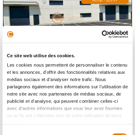
Achat - 525 m²
Ce site web utilise des cookies.
IZON
560 000 €
HT
Les cookies nous permettent de personnaliser le contenu
et les annonces, d'offrir des fonctionnalités relatives aux
A 10 minutes de N89 dans la nouvelle ZA de la Landotte
médias sociaux et d'analyser notre trafic. Nous
à IZON, Consultimo vous propose deux cellules
partageons également des informations sur l'utilisation de
d'activités à la vente d'une surface totale de 525 m². Elle
se compose de 420 m...
notre site avec nos partenaires de médias sociaux, de
publicité et d'analyse, qui peuvent combiner celles-ci
avec d'autres informations que vous leur avez fournies
ou qu'ils ont collectées lors de votre utilisation de leurs
Local d'activité
services.
Achat - 350 m²
Sélection