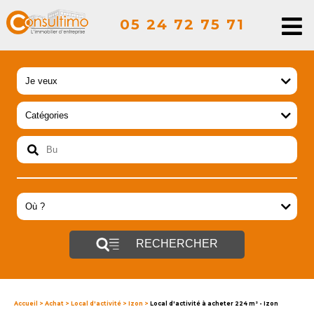
05 24 72 75 71
RECHERCHER
Accueil
>
Achat
>
Local d'activité
>
Izon
>
Local d'activité à acheter 224 m² - Izon