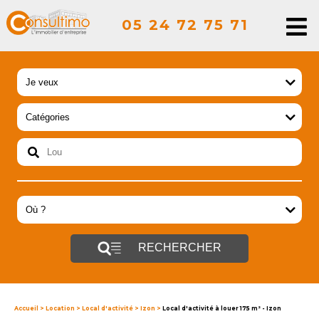
05 24 72 75 71
RECHERCHER
Accueil
>
Location
>
Local d'activité
>
Izon
>
Local d'activité à louer 175 m² - Izon