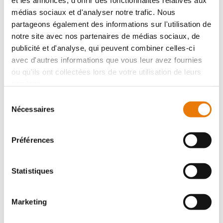
et les annonces, d'offrir des fonctionnalités relatives aux
médias sociaux et d'analyser notre trafic. Nous
partageons également des informations sur l'utilisation de
notre site avec nos partenaires de médias sociaux, de
publicité et d'analyse, qui peuvent combiner celles-ci
avec d'autres informations que vous leur avez fournies
IZON
560 000 €
HT
ou qu'ils ont collectées lors de votre utilisation de leurs
services.
A 10 minutes de N89 dans la nouvelle ZA de la Landotte
Sélection
à IZON, Consultimo vous propose deux cellules
Nécessaires
du
d'activités à la vente d'une surface totale de 525 m². Elle
consentement
se compose de 420 m...
Préférences
Statistiques
Local d'activité
Achat - 350 m²
Marketing