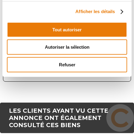
Afficher les détails
Tout autoriser
IZON
420 000 €
HT
Autoriser la sélection
A 10 minutes de N89 dans la nouvelle ZA de la Landotte
à IZON, Consultimo vous propose deux cellules
d'activités à la vente d'une surface totale de 350m². Elle
Refuser
se compose de 280 m²...
LES CLIENTS AYANT VU CETTE
ANNONCE ONT ÉGALEMENT
CONSULTÉ CES BIENS