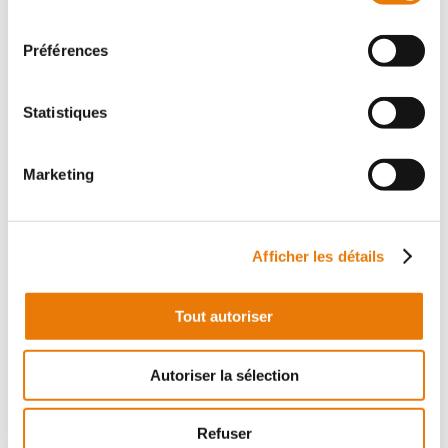
consentement
Préférences
Statistiques
IZON
420 000 €
HT
Marketing
A 10 minutes de N89 dans la nouvelle ZA de la Landotte
à IZON, Consultimo vous propose deux cellules
d'activités à la vente d'une surface totale de 350m². Elle
se compose de 280 m²...
Afficher les détails
Tout autoriser
Local d'activité
Location - 175 m²
Autoriser la sélection
Refuser