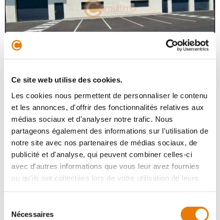
IZON
218 750 €
HT
Ce site web utilise des cookies.
Les cookies nous permettent de personnaliser le contenu
A 10 minutes de N89 dans la nouvelle ZA de la Landotte
et les annonces, d'offrir des fonctionnalités relatives aux
à IZON, Consultimo vous propose une cellule d'activités
médias sociaux et d'analyser notre trafic. Nous
à la vente d'une surface de 175 m². Elle se compose de
140 m² d'espac...
partageons également des informations sur l'utilisation de
notre site avec nos partenaires de médias sociaux, de
publicité et d'analyse, qui peuvent combiner celles-ci
avec d'autres informations que vous leur avez fournies
Local d'activité
ou qu'ils ont collectées lors de votre utilisation de leurs
Achat - 350 m²
services.
Sélection
Nécessaires
du