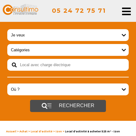
05 24 72 75 71
RECHERCHER
Accueil
>
Achat
>
Local d'activité
>
Izon
>
Local d'activité à acheter 525 m² - Izon