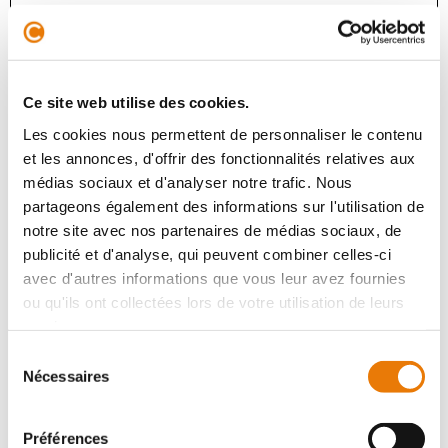
ARTIGUES-PRÈS-BORDEAUX
577 000 €
HT
L'agence CONSULTIMO vous présente en exclusivité
Ce site web utilise des cookies.
sur le secteur de ARTIGUES PRES BORDEAUX (Rive
droite bordelaise), à 12 minutes du centre-ville de
Les cookies nous permettent de personnaliser le contenu
Bordeaux et au pied de l'accès r...
et les annonces, d'offrir des fonctionnalités relatives aux
médias sociaux et d'analyser notre trafic. Nous
partageons également des informations sur l'utilisation de
notre site avec nos partenaires de médias sociaux, de
Local d'activité
publicité et d'analyse, qui peuvent combiner celles-ci
Location - 444 m²
avec d'autres informations que vous leur avez fournies
ou qu'ils ont collectées lors de votre utilisation de leurs
services.
Sélection
Nécessaires
du
consentement
Préférences