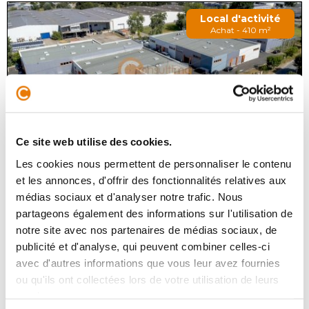
Local d'activité
Achat - 410 m²
Ce site web utilise des cookies.
Les cookies nous permettent de personnaliser le contenu
CARBON-BLANC
460 000 €
HT
et les annonces, d'offrir des fonctionnalités relatives aux
médias sociaux et d'analyser notre trafic. Nous
Au coeur de la zone d'activités La Mouline à Carbon
partageons également des informations sur l'utilisation de
Blanc, Consultimo vous propose plusieurs cellules à
usage d'activités et de bureaux d'une surface de 260 m²
notre site avec nos partenaires de médias sociaux, de
minimum. Ces cellule...
publicité et d'analyse, qui peuvent combiner celles-ci
avec d'autres informations que vous leur avez fournies
ou qu'ils ont collectées lors de votre utilisation de leurs
services.
Local d'activité