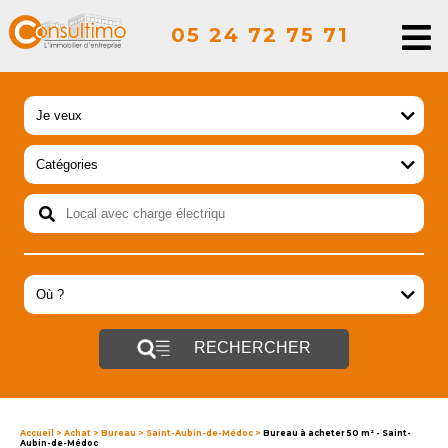
05 24 72 75 71
RECHERCHER
Accueil
>
Achat
>
Bureau
>
Saint-Aubin-de-Médoc
>
Bureau à acheter 50 m² - Saint-
Aubin-de-Médoc