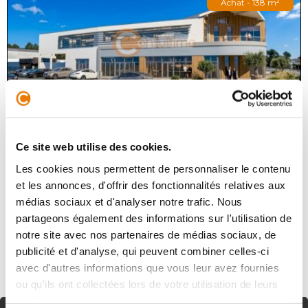
Achat - 138 m²
SAINT-AUBIN-DE-MÉDOC
361 600 €
HT
Ce site web utilise des cookies.
Les cookies nous permettent de personnaliser le contenu
Sur la commune de Saint Aubin de Médoc, disposant
et les annonces, d'offrir des fonctionnalités relatives aux
d'une excellente visibilité sur un rond point très
fréquenté au sein du quartier Picot limitrophe à Saint
médias sociaux et d'analyser notre trafic. Nous
Médard en Jalles, Consul...
partageons également des informations sur l'utilisation de
notre site avec nos partenaires de médias sociaux, de
publicité et d'analyse, qui peuvent combiner celles-ci
avec d'autres informations que vous leur avez fournies
ou qu'ils ont collectées lors de votre utilisation de leurs
services.