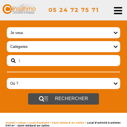
05 24 72 75 71
RECHERCHER
Accueil
>
Achat
>
Local d'activité
>
Saint-Médard-en-Jalles
>
Local d'activité à acheter
1147 m² - Saint-Médard-en-Jalles