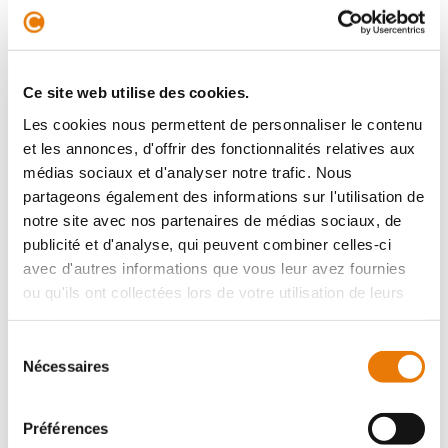
Situé sur la commune de Saint Médard en Jalles,
Consultimo vous propose d'acquérir en V.E.F.A, un
bâtiment à usage de stockage et de bureaux d'une
Ce site web utilise des cookies.
surface de 650 m² en rez-de-chaus...
Les cookies nous permettent de personnaliser le contenu
et les annonces, d'offrir des fonctionnalités relatives aux
médias sociaux et d'analyser notre trafic. Nous
Local d'activité
partageons également des informations sur l'utilisation de
Achat - 1332 m²
notre site avec nos partenaires de médias sociaux, de
publicité et d'analyse, qui peuvent combiner celles-ci
avec d'autres informations que vous leur avez fournies
ou qu'ils ont collectées lors de votre utilisation de leurs
services.
Sélection
Nécessaires
du
consentement
SAINT-MÉDARD-EN-JALLES
2 317 680 €
HT
Préférences