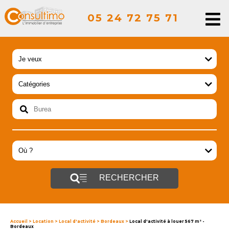
05 24 72 75 71
RECHERCHER
Accueil
>
Location
>
Local d'activité
>
Bordeaux
>
Local d'activité à louer 567 m² -
Bordeaux