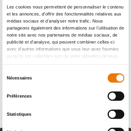
Achat - 120 m²
Les cookies nous permettent de personnaliser le contenu
et les annonces, d'offrir des fonctionnalités relatives aux
médias sociaux et d'analyser notre trafic. Nous
partageons également des informations sur l'utilisation de
notre site avec nos partenaires de médias sociaux, de
publicité et d'analyse, qui peuvent combiner celles-ci
avec d'autres informations que vous leur avez fournies
ou qu'ils ont collectées lors de votre utilisation de leurs
BORDEAUX
180 000 €
HT
services.
Sélection
Situé au coeur de la zone d'activités de Bordeaux Nord
Nécessaires
du
sortie rocade n°4a, Consultimo vous propose un local
consentement
d'activités à louer d'une surface globale de 120 m²
composé d'un rez-de-...
Préférences
Statistiques