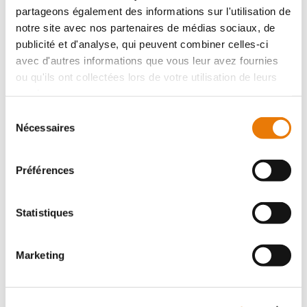
partageons également des informations sur l'utilisation de
notre site avec nos partenaires de médias sociaux, de
publicité et d'analyse, qui peuvent combiner celles-ci
avec d'autres informations que vous leur avez fournies
IZON
560 000 €
HT
ou qu'ils ont collectées lors de votre utilisation de leurs
services.
A 10 minutes de N89 dans la nouvelle ZA de la Landotte
Sélection
à IZON, Consultimo vous propose deux cellules
Nécessaires
du
d'activités à la vente d'une surface totale de 525 m². Elle
se compose de 420 m...
consentement
Préférences
Local d'activité
Statistiques
Achat - 350 m²
Marketing