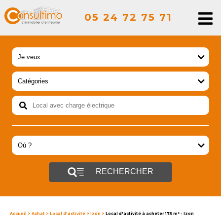
05 24 72 75 71
RECHERCHER
Accueil
>
Achat
>
Local d'activité
>
Izon
>
Local d'activité à acheter 175 m² - Izon