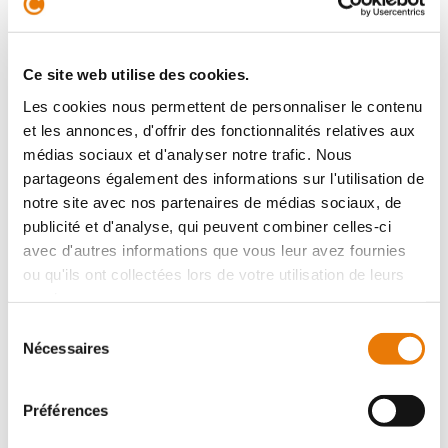
6
Ce site web utilise des cookies.
Les cookies nous permettent de personnaliser le contenu
et les annonces, d'offrir des fonctionnalités relatives aux
médias sociaux et d'analyser notre trafic. Nous
partageons également des informations sur l'utilisation de
notre site avec nos partenaires de médias sociaux, de
ACHAT DE LOCAUX COMMERCIAUX LA TESTE-DE-
publicité et d'analyse, qui peuvent combiner celles-ci
BUCH
avec d'autres informations que vous leur avez fournies
1 800 975 €
HT
ou qu'ils ont collectées lors de votre utilisation de leurs
La Teste-de-Buch
services.
Sélection
Type : Local commercial
Superficie : 973 m²
Nécessaires
du
consentement
6
Préférences