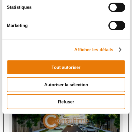
Statistiques
Marketing
ACHAT DE LOCAUX COMMERCIAUX LA TESTE-DE-
Afficher les détails
BUCH
1 110 100 €
HT
Tout autoriser
La Teste-de-Buch
Type : Local commercial
Superficie : 653 m²
Autoriser la sélection
6
Refuser