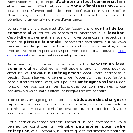
Bien évidemment, le projet
d’acheter un local commercial
doit
être mûrement réfléchi et, selon la
zone d’implantation
de vos
locaux, peut s’avérer potentiellement coûteux pour votre société.
Néanmoins, ce projet d’achat va permettre à votre entreprise de
bénéficier d’un certain nombre d’avantages.
Le premier d’entre eux, c’est d’éviter justement le
contrat de bail
commercial
et toutes les contraintes inhérentes à la
location
,
c’est-à-dire le paiement mensuel d’un loyer ou encore le respect de la
fameuse
période triennale
, importante contrainte qui ne vous
permet pas de quitter vos locaux quand bon vous semble, et ce
même si votre entreprise a désespérément besoin d’un nouveau
local
commercial
si votre activité se développe bien.
Autre avantage intéressant si vous souhaitez
acheter un local
commercial
du côté de la métropole girondine : vous pourrez
effectuer les
travaux d’aménagement
dont votre entreprise a
besoin. Sous réserve, forcément, de l’obtention des autorisations
administratives adéquates, vous pourrez
aménager vos locaux
en
fonction de vos contraintes logistiques ou commerciales, chose
beaucoup plus délicate à effectuer lorsque l’on est locataire.
Troisième avantage digne d’intérêt : la
déduction des charges
se
rapportant à votre local commercial. En effet, vous pouvez déduire
du résultat imposable certaines charges qui se rapportent à votre
local - les intérêts de l’emprunt par exemple.
Enfin, dernier avantage notable, l’achat d’un local commercial vous
permet de constituer un véritable
patrimoine pour votre
entreprise
, et à Bordeaux, nul doute que ce patrimoine prendra de