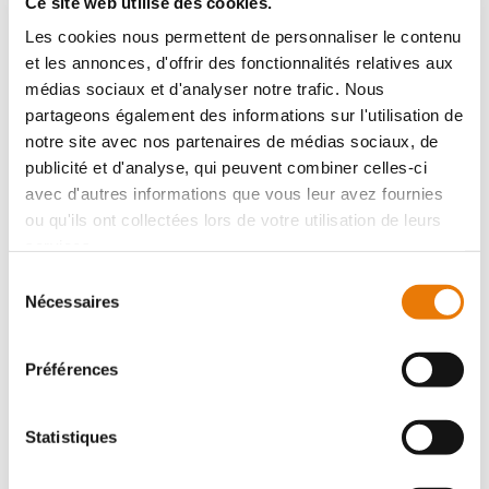
Ce site web utilise des cookies.
Les cookies nous permettent de personnaliser le contenu
et les annonces, d'offrir des fonctionnalités relatives aux
médias sociaux et d'analyser notre trafic. Nous
partageons également des informations sur l'utilisation de
ACHAT DE LOCAUX D'ACTIVITÉS MIOS
notre site avec nos partenaires de médias sociaux, de
publicité et d'analyse, qui peuvent combiner celles-ci
310 000 €
HT
avec d'autres informations que vous leur avez fournies
Mios
ou qu'ils ont collectées lors de votre utilisation de leurs
Type : Local d'activité
Superficie : 225 m²
services.
Sélection
Nécessaires
du
7
consentement
Préférences
Statistiques