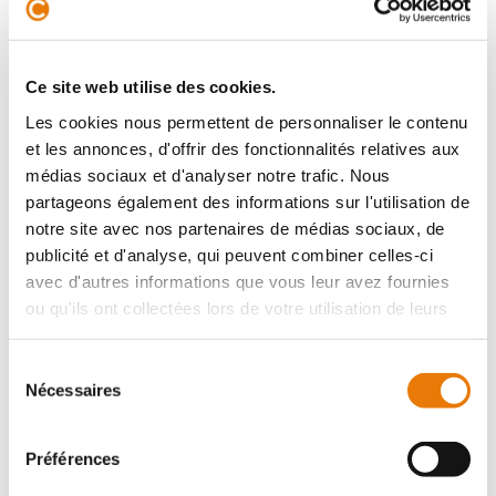
L'agence CONSULTIMO vous propose à la location un
superbe plateau de bureaux neuf et aménagé (non
cloisonné) d'une surface de 500 m². Idéalement situé à
Ce site web utilise des cookies.
Mérignac, à proximité imméd...
Les cookies nous permettent de personnaliser le contenu
et les annonces, d'offrir des fonctionnalités relatives aux
médias sociaux et d'analyser notre trafic. Nous
partageons également des informations sur l'utilisation de
Bureau
notre site avec nos partenaires de médias sociaux, de
Location - 78 m²
publicité et d'analyse, qui peuvent combiner celles-ci
avec d'autres informations que vous leur avez fournies
ou qu'ils ont collectées lors de votre utilisation de leurs
services.
Sélection
Nécessaires
du
consentement
MÉRIGNAC
1 200 €
HT/Mois
Préférences