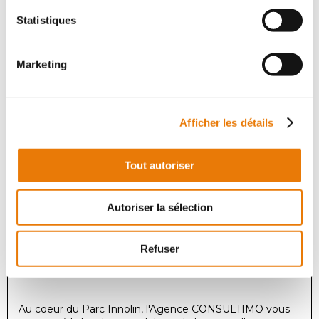
Consultimo vous propose un local professionnel à usage
Statistiques
de bureaux d'une surface utile de 78 m² + 12 m² de
quote part des parties communes. Ces bureaux se
situent à proximité direct...
Marketing
Bureau
Afficher les détails
Location - 488 m²
Tout autoriser
Autoriser la sélection
Refuser
MÉRIGNAC
5 083 €
HT/Mois
Au coeur du Parc Innolin, l'Agence CONSULTIMO vous