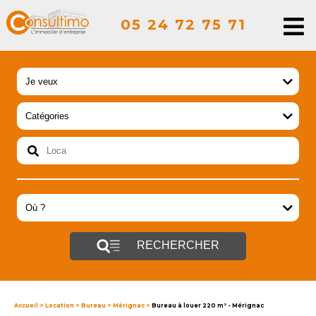
05 24 72 75 71
RECHERCHER
Accueil
>
Location
>
Bureau
>
Mérignac
>
Bureau à louer 220 m² - Mérignac