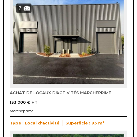
7
ACHAT DE LOCAUX D'ACTIVITÉS MARCHEPRIME
133 000 €
HT
Marcheprime
Type : Local d'activité
Superficie : 93 m²