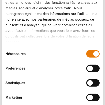
ACHAT DE LOCAUX D'ACTIVITÉS ARTIGUES-PRÈS-
et les annonces, d'offrir des fonctionnalités relatives aux
BORDEAUX
médias sociaux et d'analyser notre trafic. Nous
686 000 €
HT
partageons également des informations sur l'utilisation de
notre site avec nos partenaires de médias sociaux, de
Artigues-près-Bordeaux
publicité et d'analyse, qui peuvent combiner celles-ci
Type : Local d'activité
Superficie : 499 m²
avec d'autres informations que vous leur avez fournies
ou qu'ils ont collectées lors de votre utilisation de leurs
services.
2
Sélection
Nécessaires
du
consentement
Préférences
Statistiques
ACHAT DE LOCAUX D'ACTIVITÉS AMBARÈS-ET-
LAGRAVE
Marketing
650 000 €
HT