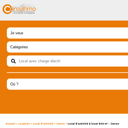
Accueil
>
Location
>
Local d'activité
>
Cenon
>
Local d'activité à louer 826 m² - Cenon